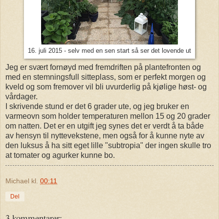
16. juli 2015 - selv med en sen start så ser det lovende ut
Jeg er svært fornøyd med fremdriften på plantefronten og
med en stemningsfull sitteplass, som er perfekt morgen og
kveld og som fremover vil bli uvurderlig på kjølige høst- og
vårdager.
I skrivende stund er det 6 grader ute, og jeg bruker en
varmeovn som holder temperaturen mellon 15 og 20 grader
om natten. Det er en utgift jeg synes det er verdt å ta både
av hensyn til nyttevekstene, men også for å kunne nyte av
den luksus å ha sitt eget lille "subtropia" der ingen skulle tro
at tomater og agurker kunne bo.
Michael
kl.
00:11
Del
3 kommentarer: