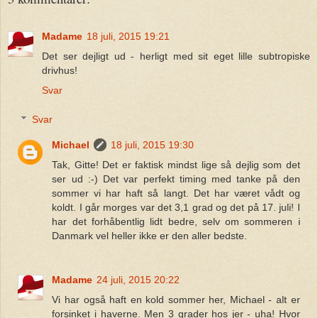
Madame
18 juli, 2015 19:21
Det ser dejligt ud - herligt med sit eget lille subtropiske
drivhus!
Svar
Svar
Michael
18 juli, 2015 19:30
Tak, Gitte! Det er faktisk mindst lige så dejlig som det
ser ud :-) Det var perfekt timing med tanke på den
sommer vi har haft så langt. Det har været vådt og
koldt. I går morges var det 3,1 grad og det på 17. juli! I
har det forhåbentlig lidt bedre, selv om sommeren i
Danmark vel heller ikke er den aller bedste.
Madame
24 juli, 2015 20:22
Vi har også haft en kold sommer her, Michael - alt er
forsinket i haverne. Men 3 grader hos jer - uha! Hvor