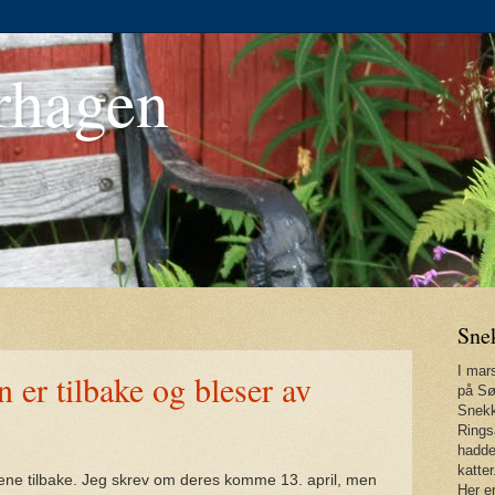
rhagen
Sne
I mars
 er tilbake og bleser av
på Sø
Snekk
Rings
hadde
katter
kene tilbake. Jeg skrev om deres komme 13. april, men
Her er