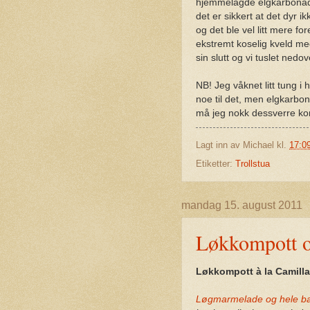
hjemmelagde elgkarbonade
det er sikkert at det dyr 
og det ble vel litt mere f
ekstremt koselig kveld m
sin slutt og vi tuslet ned
NB! Jeg våknet litt tung i
noe til det, men elgkarbo
må jeg nokk dessverre kons
Lagt inn av
Michael
kl.
17:0
Etiketter:
Trollstua
mandag 15. august 2011
Løkkompott o
Løkkompott à la Camill
Løgmarmelade og hele ba