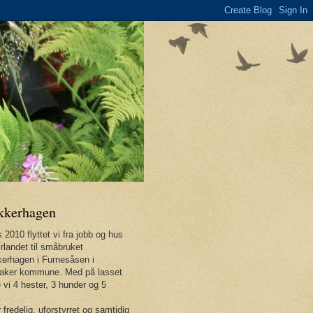
kkerhagen
 2010 flyttet vi fra jobb og hus
rlandet til småbruket
erhagen i Furnesåsen i
aker kommune. Med på lasset
 vi 4 hester, 3 hunder og 5
.
 fredelig, uforstyrret og samtidig