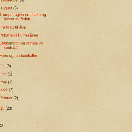
►
september
(4)
▼
august
(5)
Trompetfuglen er tilbake og
bleser av ferien
Fra kratt til åker
Pubaften i Furnesåsen
Løkkompott og rotmos av
knutekål
Ferie og rundbuehaller
►
juli
(3)
►
juni
(6)
►
mai
(1)
►
april
(2)
►
februar
(2)
010
(28)
ks