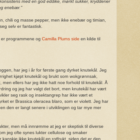
ekonsistens med en god eddike, mørkt sukker, krydderier
 og enebær."
rin, chili og masse pepper, men ikke enebær og timian,
eg selv er fantastisk.
at er programmene og
Camilla Plums side
en kilde til
oggen, har jeg i år for første gang dyrket knutekål. Jeg
jerrighet kjøpt knutekål og brukt som wokgrønnsak,
l, men ellers har jeg ikke hatt noe forhold til knutekål. Å
ordring og jeg har valgt det bort, men knutekål har vært
ikler seg rask og insektangrep har ikke vært et
rket er Brassica oleracea blaro, som er violett. Jeg har
men den er langt senere i utviklingen og tar mye mer
rukter, men må innrømme at jeg er skeptisk til diverse
som jeg ofte synes lukter cellulose og smaker
r kanskje ikke knutekål en rotfrukt, siden det er den