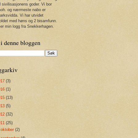
il sivilisasjonens goder. Vi bor
oh. og nærmeste nabo er
rksvidda. Vi har utvidet
oldet med høns og 2 bisamfunn.
 er min logg fra Snekkerhagen.
 i denne bloggen
ggarkiv
017
(3)
016
(1)
015
(13)
013
(5)
012
(32)
011
(25)
►
oktober
(2)