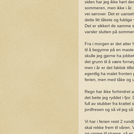
siden har jeg ikke hørt d
sommeren, men ikke i år.
vei sørover. Det er uanset
dette litt tåkete og fuktig
Det er sikkert de samme s
varsler slutten på sommere
Fra i morgen er det atter
til å begynne på en master
skulle jeg gjerne ha jobb
det grunn til å være forn
men i år er det faktisk til
egentlig ha malet fronten 
ferien, men med tåke og uts
Regn har ikke forhindret a
det beite jeg ryddet i fjor
full av stubber fra kratte
jordfresen og så vil jeg så
Vi har i ferien reist 2 run
skal rekke frem til våren.
og varme til stuene, så er