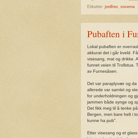
Etiketter:
jordfres
,
sovema
Pubaften i Fu
Lokal pubaften er overras
akkurat det i går kveld. 
visesang, mat og drikke. A
funnet veien til Trollstua.
av Furnesåsen.
Det var paraplyvær og da v
allerede var samlet og st
for underholdningen og g
jammen både synge og spil
Det fikk meg til å tenke p
Bergen, men bare helt i t
kunne ha pub".
Etter visesang og et glass