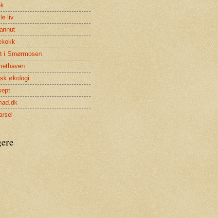
ek
lle liv
annut
ekokk
et i Smørmosen
methaven
isk økologi
sept
mad.dk
rsel
gere