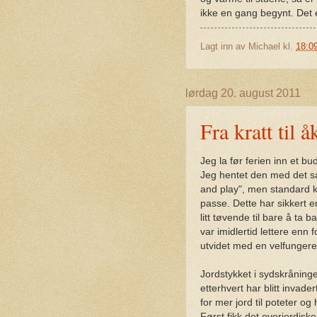
ikke en gang begynt. Det 
Lagt inn av
Michael
kl.
18:0
lørdag 20. august 2011
Fra kratt til å
Jeg la før ferien inn et bud
Jeg hentet den med det sa
and play", men standard k
passe. Dette har sikkert 
litt tøvende til bare å ta
var imidlertid lettere enn
utvidet med en velfunger
Jordstykket i sydskrånin
etterhvert har blitt invade
for mer jord til poteter o
Først fikk det overjordis