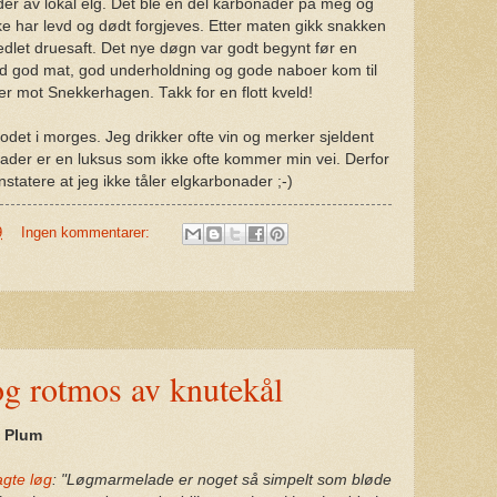
r av lokal elg. Det ble en del karbonader på meg og
ikke har levd og dødt forgjeves. Etter maten gikk snakken
oredlet druesaft. Det nye døgn var godt begynt før en
ed god mat, god underholdning og gode naboer kom til
over mot Snekkerhagen. Takk for en flott kveld!
 hodet i morges. Jeg drikker ofte vin og merker sjeldent
nader er en luksus som ikke ofte kommer min vei. Derfor
tatere at jeg ikke tåler elgkarbonader ;-)
9
Ingen kommentarer:
g rotmos av knutekål
a Plum
gte løg
: "Løgmarmelade er noget så simpelt som bløde