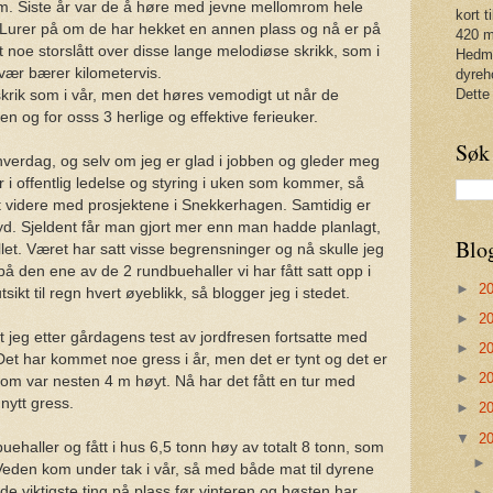
em. Siste år var de å høre med jevne mellomrom hele
kort t
 Lurer på om de har hekket en annen plass og nå er på
420 m
t noe storslått over disse lange melodiøse skrikk, som i
Hedma
e vær bærer kilometervis.
dyreh
Dette
krik som i vår, men det høres vemodigt ut når de
n og for osss 3 herlige og effektive ferieuker.
Søk
 hverdag, og selv om jeg er glad i jobben og gleder meg
 i offentlig ledelse og styring i uken som kommer, så
et videre med prosjektene i Snekkerhagen. Samtidig er
øyd. Sjeldent får man gjort mer enn man hadde planlagt,
Blo
fellet. Været har satt visse begrensninger og nå skulle jeg
på den ene av de 2 rundbuehaller vi har fått satt opp i
►
2
ikt til regn hvert øyeblikk, så blogger jeg i stedet.
►
2
t jeg etter gårdagens test av jordfresen fortsatte med
►
2
. Det har kommet noe gress i år, men det er tynt og det er
►
2
t som var nesten 4 m høyt. Nå har det fått en tur med
 nytt gress.
►
2
▼
2
dbuehaller og fått i hus 6,5 tonn høy av totalt 8 tonn, som
 Veden kom under tak i vår, så med både mat til dyrene
 de viktigste ting på plass før vinteren og høsten har