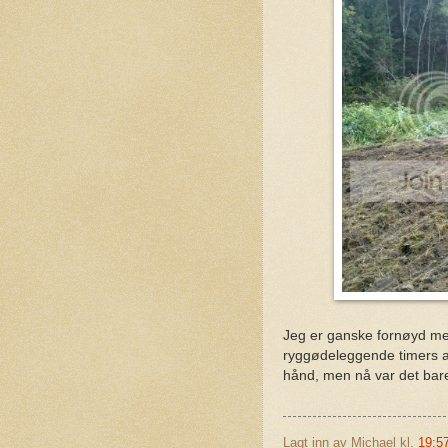
Jeg er ganske fornøyd med
ryggødeleggende timers a
hånd, men nå var det ba
Lagt inn av
Michael
kl.
19:5