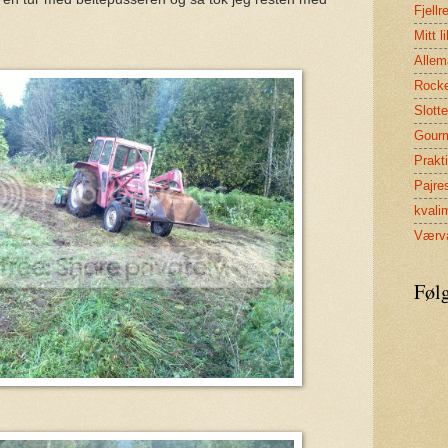
Fjellr
Mitt li
Allem
Rock
Slott
Gour
Prakt
Pajre
kvali
Værva
Føl