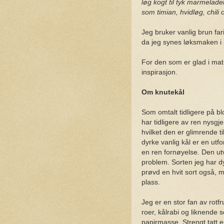
løg kogt til tyk marmelad
som timian, hvidløg, chili
Jeg bruker vanlig brun fa
da jeg synes løksmaken i s
For den som er glad i m
inspirasjon.
Om knutekål
Som omtalt tidligere på bl
har tidligere av ren nysg
hvilket den er glimrende ti
dyrke vanlig kål er en utf
en ren fornøyelse. Den utv
problem. Sorten jeg har dy
prøvd en hvit sort også, 
plass.
Jeg er en stor fan av rotf
roer, kålrabi og liknende 
papirmasse. Strengt tatt e