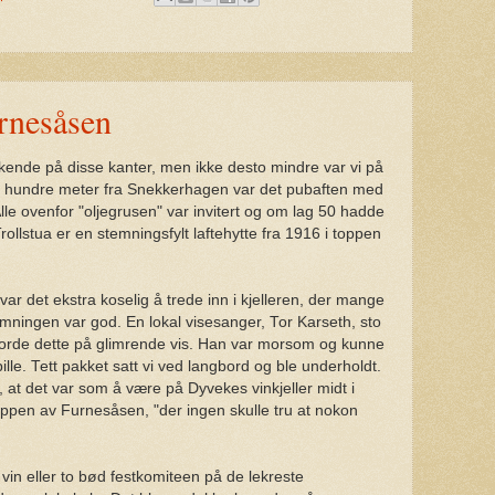
rnesåsen
kende på disse kanter, men ikke desto mindre var vi på
Få hundre meter fra Snekkerhagen var det pubaften med
lle ovenfor "oljegrusen" var invitert og om lag 50 hadde
 Trollstua er en stemningsfylt laftehytte fra 1916 i toppen
ar det ekstra koselig å trede inn i kjelleren, der mange
emningen var god. En lokal visesanger, Tor Karseth, sto
jorde dette på glimrende vis. Han var morsom og kunne
le. Tett pakket satt vi ved langbord og ble underholdt.
å, at det var som å være på Dyvekes vinkjeller midt i
oppen av Furnesåsen, "der ingen skulle tru at nokon
 vin eller to bød festkomiteen på de lekreste