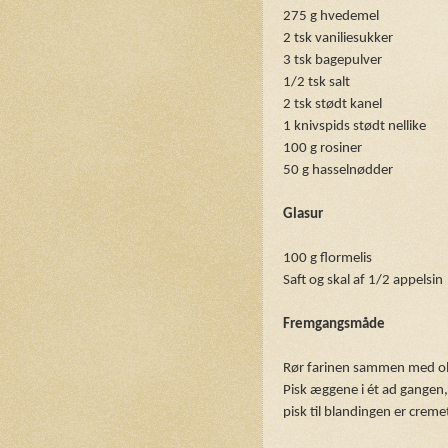
275 g hvedemel
2 tsk vaniliesukker
3 tsk bagepulver
1/2 tsk salt
2 tsk stødt kanel
1 knivspids stødt nellike
100 g rosiner
50 g hasselnødder
Glasur
100 g flormelis
Saft og skal af 1/2 appelsin
Fremgangsmåde
Rør farinen sammen med ol
Pisk æggene i ét ad gangen,
pisk til blandingen er creme