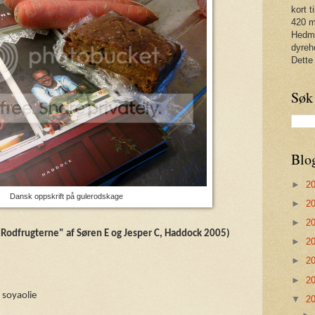
kort t
420 m
Hedma
dyreh
Dette
Søk
Blo
►
2
Dansk oppskrift på gulerodskage
►
2
►
2
"Rodfrugterne" af Søren E og Jesper C, Haddock 2005)
►
2
►
2
►
2
. soyaolie
▼
2