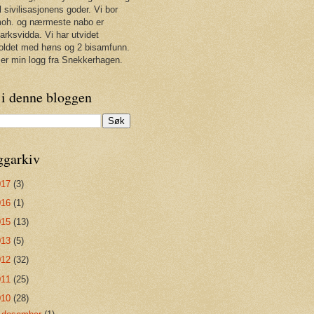
il sivilisasjonens goder. Vi bor
oh. og nærmeste nabo er
rksvidda. Vi har utvidet
oldet med høns og 2 bisamfunn.
 er min logg fra Snekkerhagen.
 i denne bloggen
ggarkiv
017
(3)
016
(1)
015
(13)
013
(5)
012
(32)
011
(25)
010
(28)