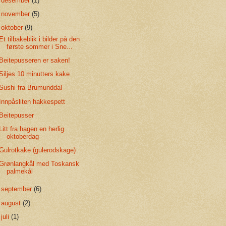
►
desember
(1)
►
november
(5)
▼
oktober
(9)
Et tilbakeblik i bilder på den
første sommer i Sne...
Beitepusseren er saken!
Siljes 10 minutters kake
Sushi fra Brumunddal
Innpåsliten hakkespett
Beitepusser
Litt fra hagen en herlig
oktoberdag
Gulrotkake (gulerodskage)
Grønlangkål med Toskansk
palmekål
►
september
(6)
►
august
(2)
►
juli
(1)