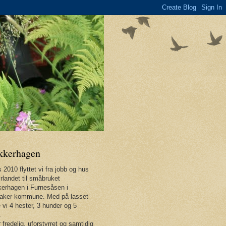
kkerhagen
 2010 flyttet vi fra jobb og hus
rlandet til småbruket
erhagen i Furnesåsen i
aker kommune. Med på lasset
 vi 4 hester, 3 hunder og 5
.
 fredelig, uforstyrret og samtidig