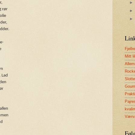
r,
g rør
olie
der,
ødder.
Lin
de-
Fjellr
e
Mitt li
Allem
vn
Rock
. Lad
Slott
 den
Gour
ør
Prakt
Pajre
allen
kvali
ammen
Værva
nd
Føl