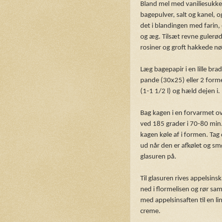
Bland mel med vaniliesukke
bagepulver, salt og kanel, o
det i blandingen med farin, 
og æg. Tilsæt revne gulerød
rosiner og groft hakkede n
Læg bagepapir i en lille bra
pande (30x25) eller 2 form
(1-1 1/2 l) og hæld dejen i.
Bag kagen i en forvarmet o
ved 185 grader i 70-80 min
kagen køle af i formen. Tag
ud når den er afkølet og sm
glasuren på.
Til glasuren rives appelsinsk
ned i flormelisen og rør s
med appelsinsaften til en li
creme.