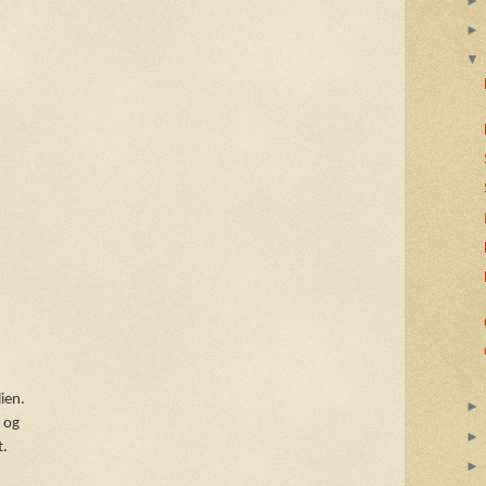
ien.
 og
t.