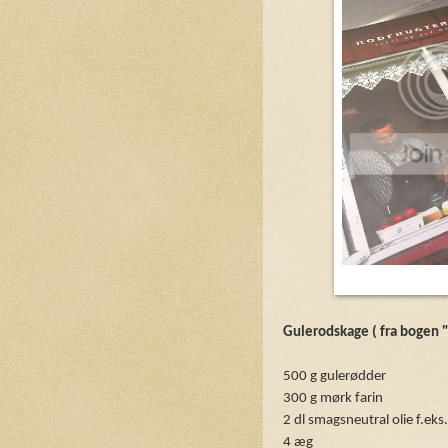
Gulerodskage ( fra bogen 
500 g gulerødder
300 g mørk farin
2 dl smagsneutral olie f.eks
4 æg