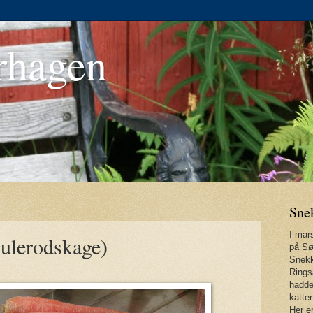
rhagen
Sne
I mars
gulerodskage)
på Sø
Snekk
Rings
hadde
katter
Her er