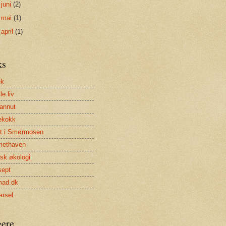
►
juni
(2)
►
mai
(1)
►
april
(1)
ks
ek
lle liv
annut
ekokk
et i Smørmosen
methaven
isk økologi
sept
mad.dk
rsel
gere