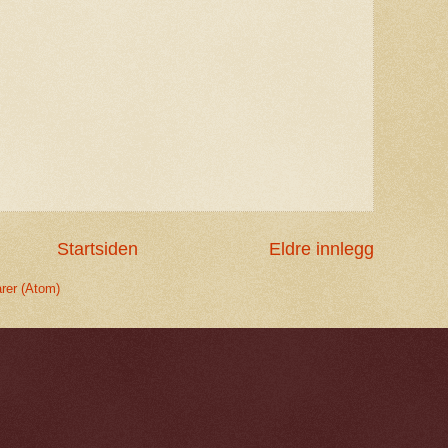
Startsiden
Eldre innlegg
rer (Atom)