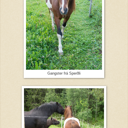
Gangster frá Sperðli