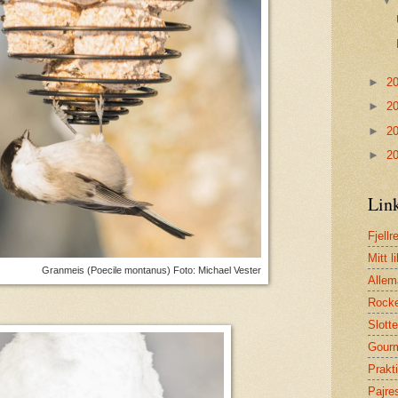
►
2
►
2
►
2
►
2
Lin
Fjellr
Mitt li
Granmeis (Poecile montanus) Foto: Michael Vester
Allem
Rock
Slott
Gour
Prakt
Pajre