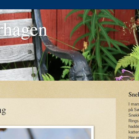
rhagen
Sne
I mars
ng
på Sø
Snekk
Rings
hadde
katter
Her er