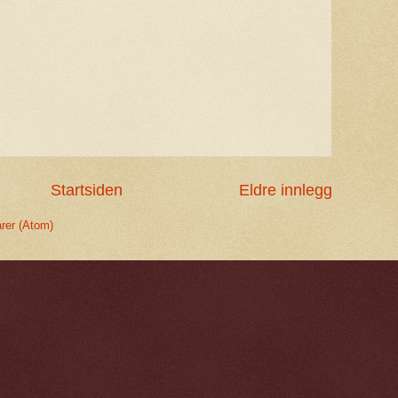
Startsiden
Eldre innlegg
rer (Atom)