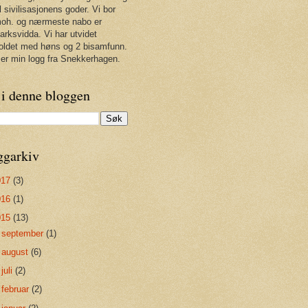
il sivilisasjonens goder. Vi bor
oh. og nærmeste nabo er
rksvidda. Vi har utvidet
oldet med høns og 2 bisamfunn.
 er min logg fra Snekkerhagen.
 i denne bloggen
ggarkiv
017
(3)
016
(1)
015
(13)
►
september
(1)
►
august
(6)
►
juli
(2)
►
februar
(2)