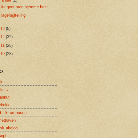
▼
januar
(2)
Ute godt men hjemme best
Hagefugltelling
013
(5)
012
(32)
011
(25)
010
(28)
ks
ek
lle liv
annut
ekokk
et i Smørmosen
methaven
isk økologi
sept