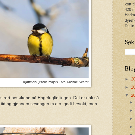
kort t
420 m
Hedma
dyreh
Dette
Søk
Blo
►
2
Kjøttmeis (Parus major) Foto: Michael Vester
►
2
▼
2
istrert besøkene på Hagefugltellingen. Det er nok så
ver tid og gjennom sesongen m.a.o. godt besøkt, men