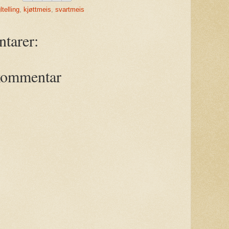
telling
,
kjøttmeis
,
svartmeis
tarer:
kommentar